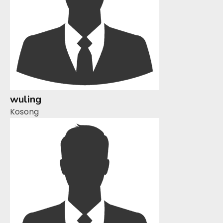
wuling
Kosong