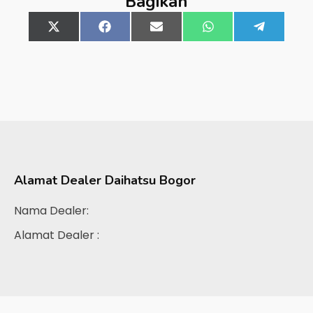
Bagikan
Share
X
Share
Facebook
Share
Email
Share
WhatsApp
Share
Telegra
on
(Twitter)
on
on
on
on
Alamat Dealer
Daihatsu Bogor
Nama Dealer:
Alamat Dealer :