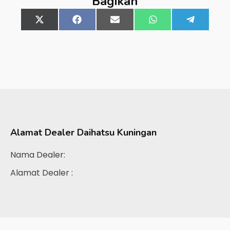
Bagikan
Share
X
Share
Facebook
Share
Email
Share
WhatsApp
Share
Telegra
on
(Twitter)
on
on
on
on
Alamat Dealer
Daihatsu Kuningan
Nama Dealer:
Alamat Dealer :