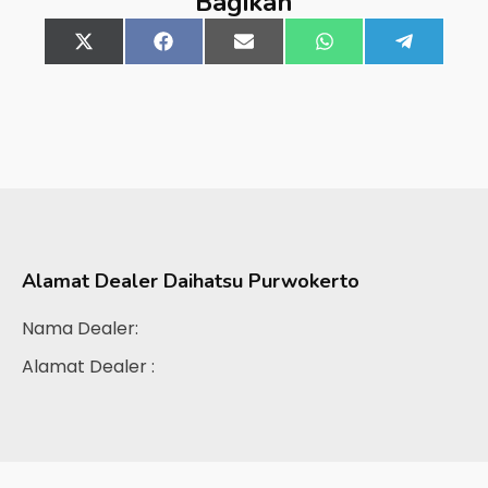
Bagikan
Share
X
Share
Facebook
Share
Email
Share
WhatsApp
Share
Telegra
on
(Twitter)
on
on
on
on
Alamat Dealer
Daihatsu Purwokerto
Nama Dealer:
Alamat Dealer :