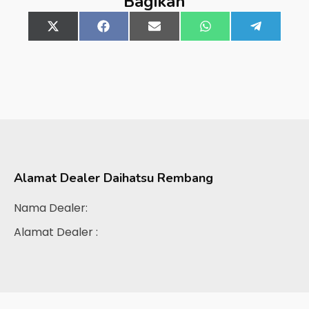
Bagikan
Share
X
Share
Facebook
Share
Email
Share
WhatsApp
Share
Telegra
on
(Twitter)
on
on
on
on
Alamat Dealer
Daihatsu Rembang
Nama Dealer:
Alamat Dealer :