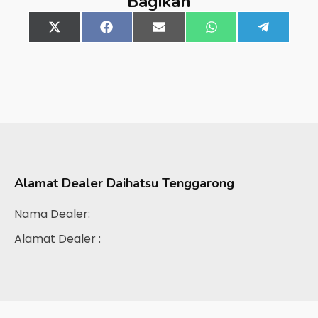
Bagikan
Share
X
Share
Facebook
Share
Email
Share
WhatsApp
Share
Telegra
on
(Twitter)
on
on
on
on
Alamat Dealer
Daihatsu Tenggarong
Nama Dealer:
Alamat Dealer :