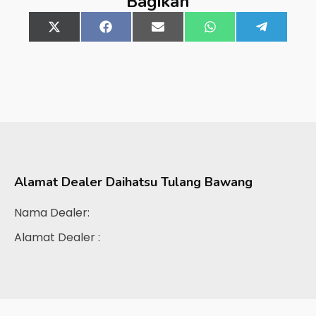
Bagikan
Share
X
Share
Facebook
Share
Email
Share
WhatsApp
Share
Telegra
on
(Twitter)
on
on
on
on
Alamat Dealer
Daihatsu Tulang Bawang
Nama Dealer:
Alamat Dealer :