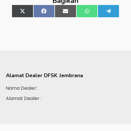
Bagikan
Share
X
Share
Facebook
Share
Email
Share
WhatsApp
Share
Telegra
on
(Twitter)
on
on
on
on
Alamat Dealer
DFSK Jembrana
Nama Dealer:
Alamat Dealer :