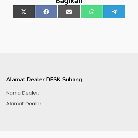
Bagikan
Share
X
Share
Facebook
Share
Email
Share
WhatsApp
Share
Telegra
on
(Twitter)
on
on
on
on
Alamat Dealer
DFSK Subang
Nama Dealer:
Alamat Dealer :