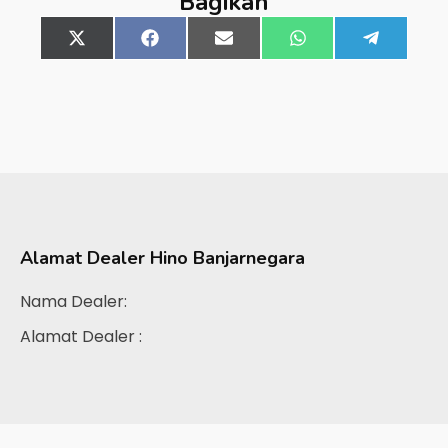
Bagikan
Share
X
Share
Facebook
Share
Email
Share
WhatsApp
Share
Telegra
on
(Twitter)
on
on
on
on
Alamat Dealer
Hino Banjarnegara
Nama Dealer:
Alamat Dealer :