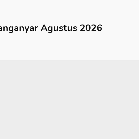
anganyar
Agustus 2026