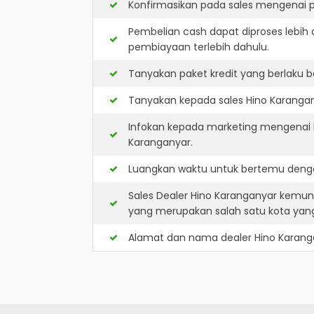
Konfirmasikan pada sales mengenai p
Pembelian cash dapat diproses lebih 
pembiayaan terlebih dahulu.
Tanyakan paket kredit yang berlaku b
Tanyakan kepada sales Hino Karangany
Infokan kepada marketing mengenai k
Karanganyar.
Luangkan waktu untuk bertemu denga
Sales Dealer Hino Karanganyar kemun
yang merupakan salah satu kota ya
Alamat dan nama dealer
Hino Karang