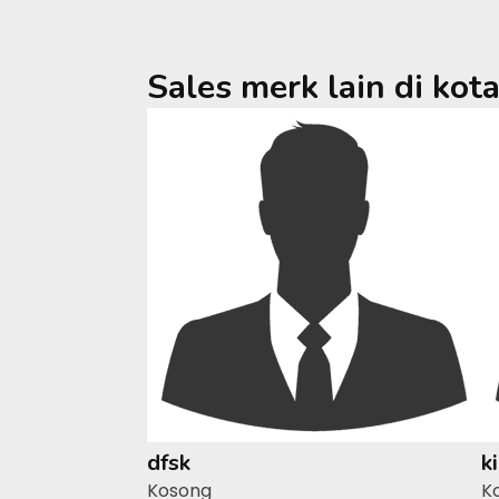
Sales merk lain di kot
dfsk
k
Kosong
K