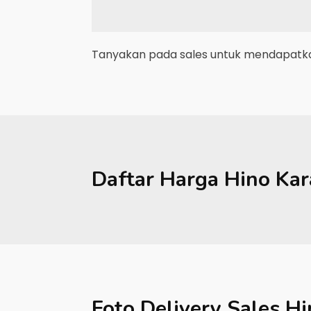
Tanyakan pada sales untuk mendapatkan
Daftar Harga
Hino
Kar
Foto Delivery Sales
Hi