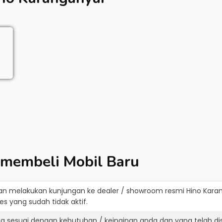
 membeli Mobil Baru
an melakukan kunjungan ke dealer / showroom resmi
Hino Kara
s yang sudah tidak aktif.
ng sesuai dengan kebutuhan / keinginan anda dan yang telah d