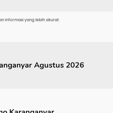
 informasi yang lebih akurat
anganyar
Agustus 2026
no Karanganyar