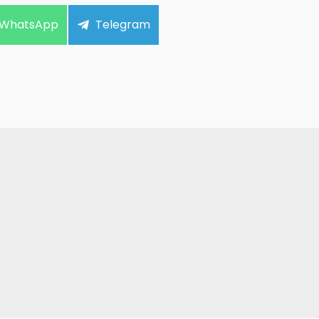
Share
WhatsApp
Share
Telegram
on
on