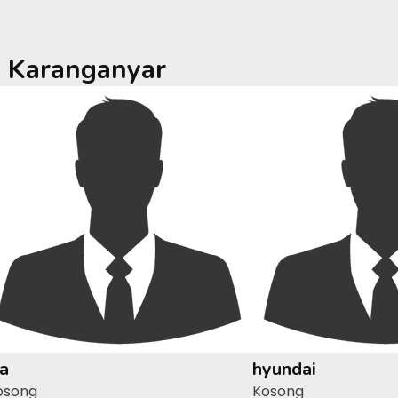
a
Karanganyar
ia
hyundai
osong
Kosong