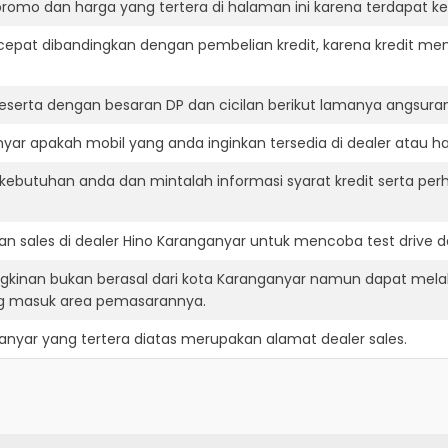
romo dan harga yang tertera di halaman ini karena terdapat 
cepat dibandingkan dengan pembelian kredit, karena kredit mem
eserta dengan besaran DP dan cicilan berikut lamanya angsuran
ar apakah mobil yang anda inginkan tersedia di dealer atau ha
ebutuhan anda dan mintalah informasi syarat kredit serta perh
n sales di dealer Hino Karanganyar untuk mencoba test drive
gkinan bukan berasal dari kota Karanganyar namun dapat mela
ng masuk area pemasarannya.
anyar
yang tertera diatas merupakan alamat dealer sales.