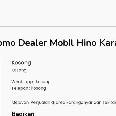
omo Dealer Mobil
Hino Kar
Kosong
Kosong
Whatsapp : kosong
Telepon : kosong
Melayani Penjualan di area
karanganyar
dan sekita
Bagikan