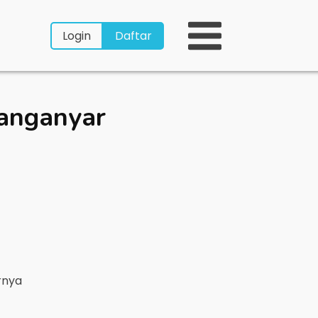
Login
Daftar
anganyar
rnya