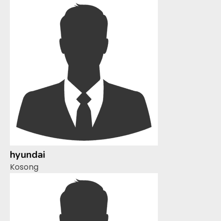
hyundai
Kosong