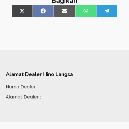
Bagikan
Share
X
Share
Facebook
Share
Email
Share
WhatsApp
Share
Telegra
on
(Twitter)
on
on
on
on
Alamat Dealer
Hino Langsa
Nama Dealer:
Alamat Dealer :