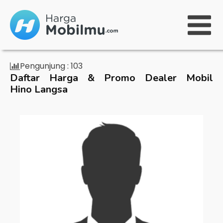
Pengunjung :
103
Daftar Harga & Promo Dealer Mobil
Hino Langsa