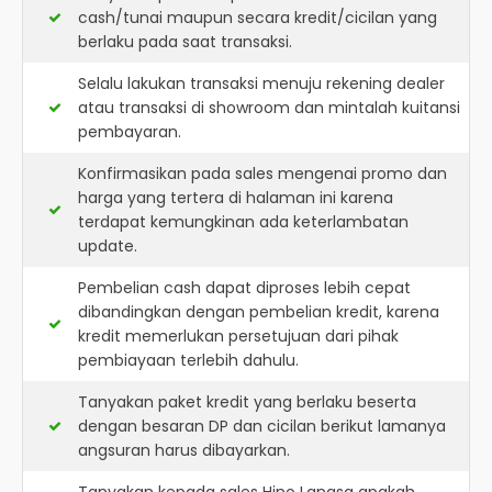
cash/tunai maupun secara kredit/cicilan yang
berlaku pada saat transaksi.
Selalu lakukan transaksi menuju rekening dealer
atau transaksi di showroom dan mintalah kuitansi
pembayaran.
Konfirmasikan pada sales mengenai promo dan
harga yang tertera di halaman ini karena
terdapat kemungkinan ada keterlambatan
update.
Pembelian cash dapat diproses lebih cepat
dibandingkan dengan pembelian kredit, karena
kredit memerlukan persetujuan dari pihak
pembiayaan terlebih dahulu.
Tanyakan paket kredit yang berlaku beserta
dengan besaran DP dan cicilan berikut lamanya
angsuran harus dibayarkan.