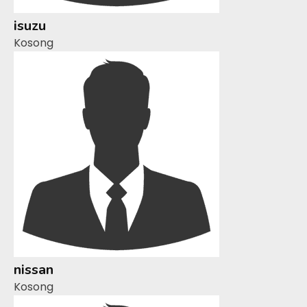
isuzu
Kosong
nissan
Kosong