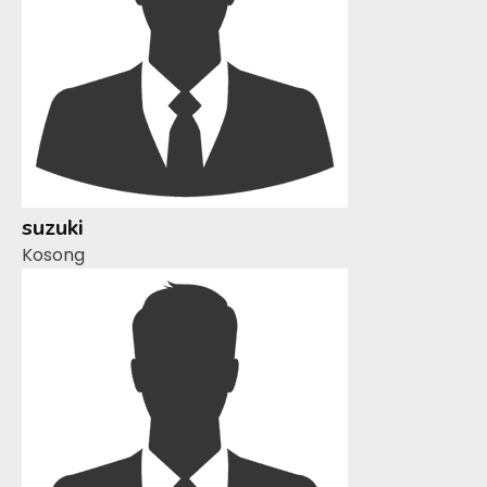
suzuki
Kosong