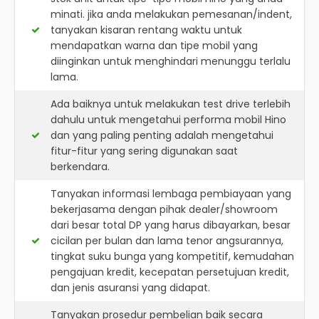
minati. jika anda melakukan pemesanan/indent,
tanyakan kisaran rentang waktu untuk
mendapatkan warna dan tipe mobil yang
diinginkan untuk menghindari menunggu terlalu
lama.
Ada baiknya untuk melakukan test drive terlebih
dahulu untuk mengetahui performa mobil Hino
dan yang paling penting adalah mengetahui
fitur-fitur yang sering digunakan saat
berkendara.
Tanyakan informasi lembaga pembiayaan yang
bekerjasama dengan pihak dealer/showroom
dari besar total DP yang harus dibayarkan, besar
cicilan per bulan dan lama tenor angsurannya,
tingkat suku bunga yang kompetitif, kemudahan
pengajuan kredit, kecepatan persetujuan kredit,
dan jenis asuransi yang didapat.
Tanyakan prosedur pembelian baik secara