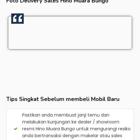
Foto Delivery Sales
Hino Muara Bungo
Tips Singkat Sebelum membeli Mobil Baru
Pastikan anda membuat janji temu dan
melakukan kunjungan ke dealer / showroom
resmi
Hino Muara Bungo
untuk mengurangi resiko
anda bertransaksi dengan makelar atau sales