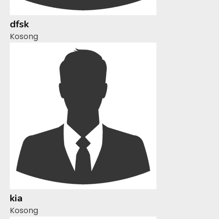
dfsk
Kosong
kia
Kosong