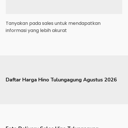
Tanyakan pada sales untuk mendapatkan
informasi yang lebih akurat
Daftar Harga
Hino
Tulungagung
Agustus 2026