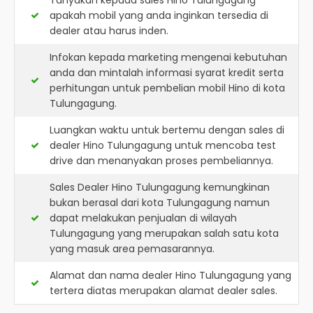
Tanyakan kepada sales Hino Tulungagung
apakah mobil yang anda inginkan tersedia di
dealer atau harus inden.
Infokan kepada marketing mengenai kebutuhan
anda dan mintalah informasi syarat kredit serta
perhitungan untuk pembelian mobil Hino di kota
Tulungagung.
Luangkan waktu untuk bertemu dengan sales di
dealer Hino Tulungagung untuk mencoba test
drive dan menanyakan proses pembeliannya.
Sales Dealer Hino Tulungagung kemungkinan
bukan berasal dari kota Tulungagung namun
dapat melakukan penjualan di wilayah
Tulungagung yang merupakan salah satu kota
yang masuk area pemasarannya.
Alamat dan nama dealer
Hino Tulungagung
yang
tertera diatas merupakan alamat dealer sales.