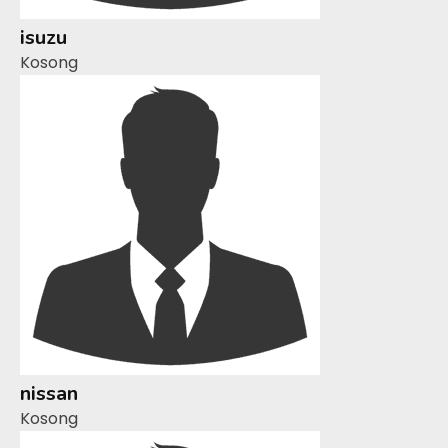
isuzu
Kosong
nissan
Kosong