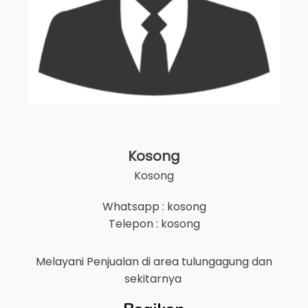
Kosong
Kosong
Whatsapp : kosong
Telepon : kosong
Melayani Penjualan di area
tulungagung
dan
sekitarnya