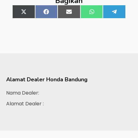
Bagikan
Share
X
Share
Facebook
Share
Email
Share
WhatsApp
Share
Telegra
on
(Twitter)
on
on
on
on
Alamat Dealer
Honda Bandung
Nama Dealer:
Alamat Dealer :