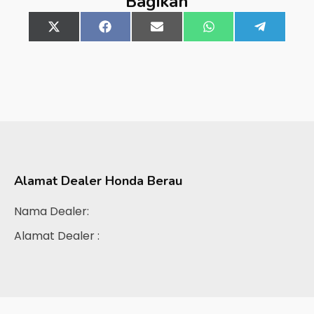
Bagikan
Share
X
Share
Facebook
Share
Email
Share
WhatsApp
Share
Telegra
on
(Twitter)
on
on
on
on
Alamat Dealer
Honda Berau
Nama Dealer:
Alamat Dealer :