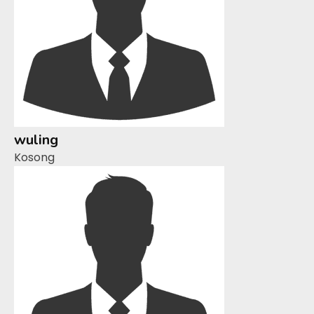
wuling
Kosong