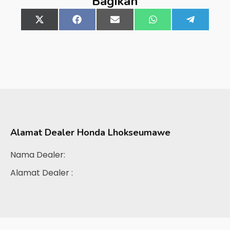
Bagikan
Share
X
Share
Facebook
Share
Email
Share
WhatsApp
Share
Telegra
on
(Twitter)
on
on
on
on
Alamat Dealer
Honda Lhokseumawe
Nama Dealer:
Alamat Dealer :