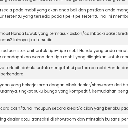
ersedia pada mobil yang akan anda beli dan pastikan anda mengert
ur tertentu yang tersedia pada tipe-tipe tertentu. hal ini m
 mobil Honda Luwuk yang termasuk diskon/cashback/paket kredi
onus2 lainnya jika tersedia.
ediaan stok unit untuk tipe-tipe mobil Honda yang anda minat
k mendapatkan warna dan tipe mobil yang diinginkan untuk me
ive terlebih dahulu untuk mengetahui performa mobil Honda da
t berkendara.
aan yang bekerjasama dengan pihak dealer/showroom dari besa
surannya, tingkat suku bunga yang kompetitif, kemudahan penga
ara cash/tunai maupun secara kredit/cicilan yang berlaku pada
ning dealer atau transaksi di showroom dan mintalah kuitansi p