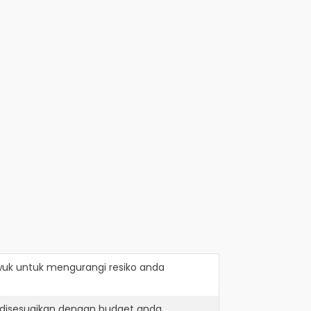
wuk
untuk mengurangi resiko anda
 disesuaikan dengan budget anda.