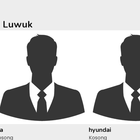
a
Luwuk
ia
hyundai
osong
Kosong