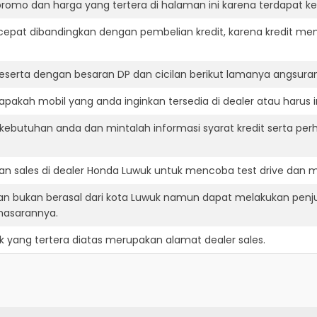
romo dan harga yang tertera di halaman ini karena terdapat 
cepat dibandingkan dengan pembelian kredit, karena kredit mem
eserta dengan besaran DP dan cicilan berikut lamanya angsuran
akah mobil yang anda inginkan tersedia di dealer atau harus 
ebutuhan anda dan mintalah informasi syarat kredit serta per
n sales di dealer Honda Luwuk untuk mencoba test drive dan
an bukan berasal dari kota Luwuk namun dapat melakukan penj
masarannya.
k
yang tertera diatas merupakan alamat dealer sales.