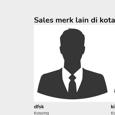
Sales merk lain di kot
dfsk
k
Kosong
K