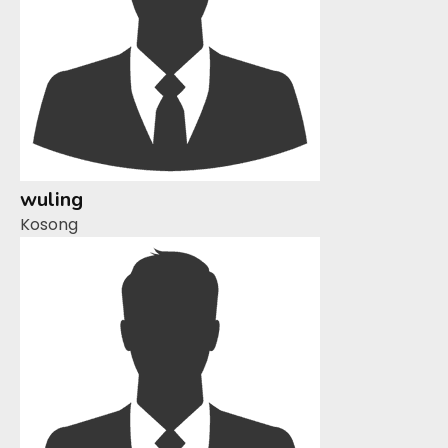
wuling
Kosong