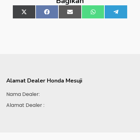
Bagikan
Share
X
Share
Facebook
Share
Email
Share
WhatsApp
Share
Telegra
on
(Twitter)
on
on
on
on
Alamat Dealer
Honda Mesuji
Nama Dealer:
Alamat Dealer :