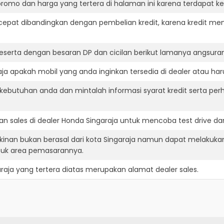
romo dan harga yang tertera di halaman ini karena terdapat 
cepat dibandingkan dengan pembelian kredit, karena kredit mem
eserta dengan besaran DP dan cicilan berikut lamanya angsuran
a apakah mobil yang anda inginkan tersedia di dealer atau har
ebutuhan anda dan mintalah informasi syarat kredit serta per
n sales di dealer Honda Singaraja untuk mencoba test drive 
inan bukan berasal dari kota Singaraja namun dapat melakukan 
suk area pemasarannya.
raja
yang tertera diatas merupakan alamat dealer sales.