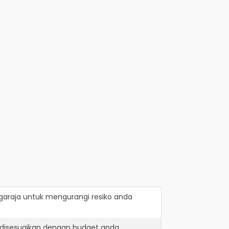
garaja
untuk mengurangi resiko anda
 disesuaikan dengan budget anda.