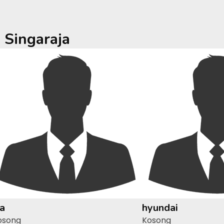
a
Singaraja
ia
hyundai
osong
Kosong