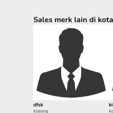
Sales merk lain di kot
dfsk
k
Kosong
K