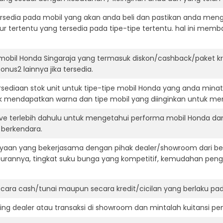
ersedia pada mobil yang akan anda beli dan pastikan anda mengert
ur tertentu yang tersedia pada tipe-tipe tertentu. hal ini m
mobil Honda Singaraja yang termasuk diskon/cashback/paket k
onus2 lainnya jika tersedia.
ediaan stok unit untuk tipe-tipe mobil Honda yang anda minat
k mendapatkan warna dan tipe mobil yang diinginkan untuk me
ive terlebih dahulu untuk mengetahui performa mobil Honda da
t berkendara.
aan yang bekerjasama dengan pihak dealer/showroom dari besa
surannya, tingkat suku bunga yang kompetitif, kemudahan penga
ara cash/tunai maupun secara kredit/cicilan yang berlaku pada
ning dealer atau transaksi di showroom dan mintalah kuitansi p