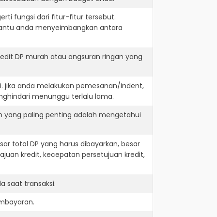
i fungsi dari fitur-fitur tersebut.
embantu anda menyeimbangkan antara
redit DP murah atau angsuran ringan yang
i. jika anda melakukan pemesanan/indent,
nghindari menunggu terlalu lama.
n yang paling penting adalah mengetahui
r total DP yang harus dibayarkan, besar
juan kredit, kecepatan persetujuan kredit,
 saat transaksi.
embayaran.