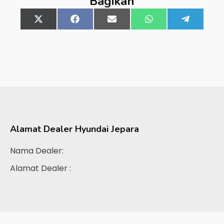
Bagikan
Share
X
Share
Facebook
Share
Email
Share
WhatsApp
Share
Telegra
on
(Twitter)
on
on
on
on
Alamat Dealer
Hyundai Jepara
Nama Dealer:
Alamat Dealer :