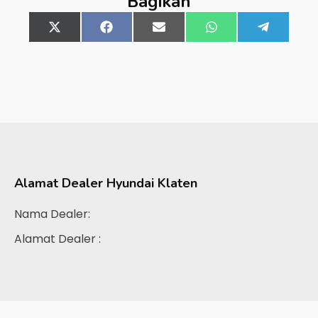
Bagikan
Share
X
Share
Facebook
Share
Email
Share
WhatsApp
Share
Telegra
on
(Twitter)
on
on
on
on
Alamat Dealer
Hyundai Klaten
Nama Dealer:
Alamat Dealer :