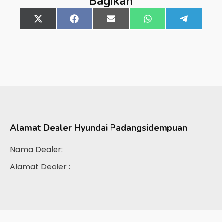
Bagikan
Share
X
Share
Facebook
Share
Email
Share
WhatsApp
Share
Telegra
on
(Twitter)
on
on
on
on
Alamat Dealer
Hyundai Padangsidempuan
Nama Dealer:
Alamat Dealer :