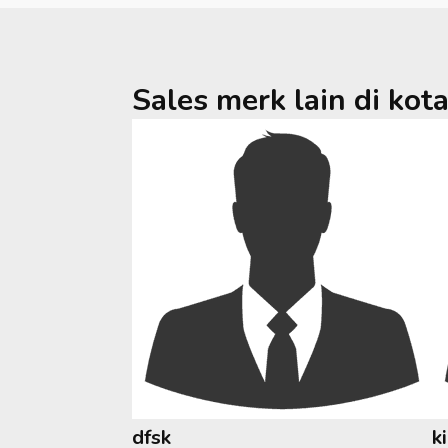
Sales merk lain di kot
dfsk
k