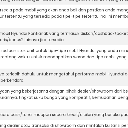
ersedia pada mobil yang akan anda beli dan pastikan anda mengert
ur tertentu yang tersedia pada tipe-tipe tertentu. hal ini m
mobil Hyundai Pontianak yang termasuk diskon/cashback/paket
ris/bonus2 lainnya jika tersedia.
ediaan stok unit untuk tipe-tipe mobil Hyundai yang anda mina
 rentang waktu untuk mendapatkan warna dan tipe mobil yang
ive terlebih dahulu untuk mengetahui performa mobil Hyundai 
t berkendara.
aan yang bekerjasama dengan pihak dealer/showroom dari besa
surannya, tingkat suku bunga yang kompetitif, kemudahan penga
ara cash/tunai maupun secara kredit/cicilan yang berlaku pada
ning dealer atau transaksi di showroom dan mintalah kuitansi p