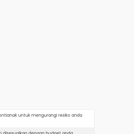
ontianak
untuk mengurangi resiko anda
h disesuaikan dengan budget anda.