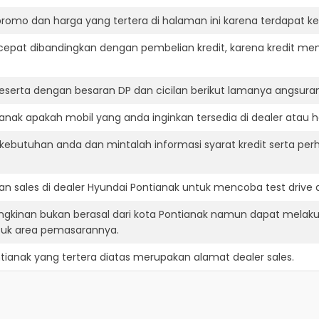
romo dan harga yang tertera di halaman ini karena terdapat 
cepat dibandingkan dengan pembelian kredit, karena kredit mem
eserta dengan besaran DP dan cicilan berikut lamanya angsuran
nak apakah mobil yang anda inginkan tersedia di dealer atau h
ebutuhan anda dan mintalah informasi syarat kredit serta per
n sales di dealer Hyundai Pontianak untuk mencoba test driv
ngkinan bukan berasal dari kota Pontianak namun dapat melaku
suk area pemasarannya.
tianak
yang tertera diatas merupakan alamat dealer sales.