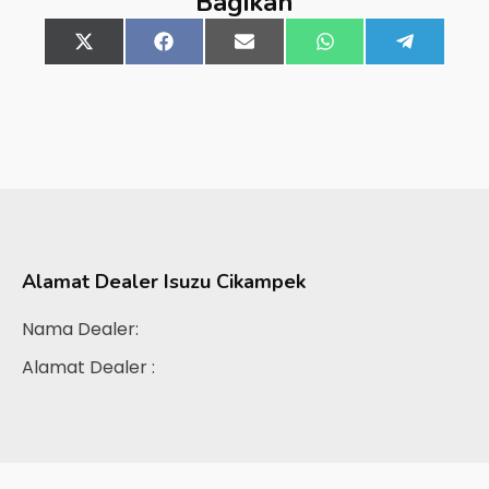
Bagikan
Share
X
Share
Facebook
Share
Email
Share
WhatsApp
Share
Telegra
on
(Twitter)
on
on
on
on
Alamat Dealer
Isuzu Cikampek
Nama Dealer:
Alamat Dealer :