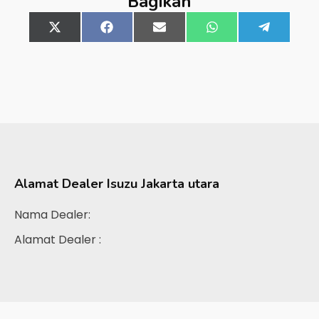
Bagikan
Share
X
Share
Facebook
Share
Email
Share
WhatsApp
Share
Telegra
on
(Twitter)
on
on
on
on
Alamat Dealer
Isuzu Jakarta utara
Nama Dealer:
Alamat Dealer :