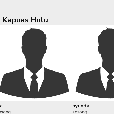
a
Kapuas Hulu
ia
hyundai
osong
Kosong