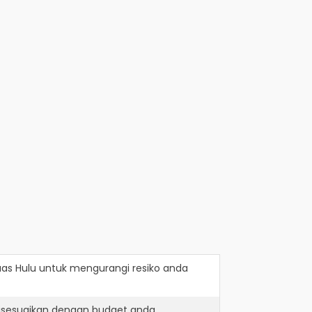
uas Hulu
untuk mengurangi resiko anda
disesuaikan dengan budget anda.