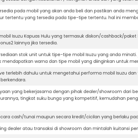
ersedia pada mobil yang akan anda beli dan pastikan anda mengert
ur tertentu yang tersedia pada tipe-tipe tertentu. hal ini m
mobil Isuzu Kapuas Hulu yang termasuk diskon/cashback/paket 
onus2 lainnya jika tersedia.
ediaan stok unit untuk tipe-tipe mobil Isuzu yang anda minati
k mendapatkan warna dan tipe mobil yang diinginkan untuk me
ive terlebih dahulu untuk mengetahui performa mobil Isuzu dan
t berkendara.
aan yang bekerjasama dengan pihak dealer/showroom dari besa
surannya, tingkat suku bunga yang kompetitif, kemudahan penga
ara cash/tunai maupun secara kredit/cicilan yang berlaku pada
ning dealer atau transaksi di showroom dan mintalah kuitansi p