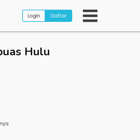
Login
Daftar
puas Hulu
rnya