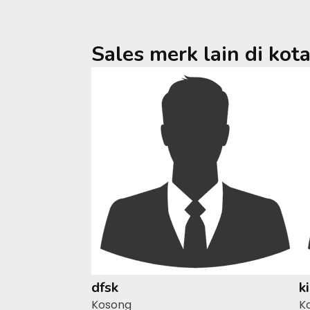
Sales merk lain di kot
dfsk
k
Kosong
K