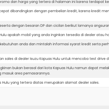
romo dan harga yang tertera di halaman ini karena terdapat 
cepat dibandingkan dengan pembelian kredit, karena kredit mem
eserta dengan besaran DP dan cicilan berikut lamanya angsuran
ulu apakah mobil yang anda inginkan tersedia di dealer atau ha
ebutuhan anda dan mintalah informasi syarat kredit serta perh
n sales di dealer Isuzu Kapuas Hulu untuk mencoba test drive
ngkinan bukan berasal dari kota Kapuas Hulu namun dapat melak
ng masuk area pemasarannya.
s Hulu
yang tertera diatas merupakan alamat dealer sales.