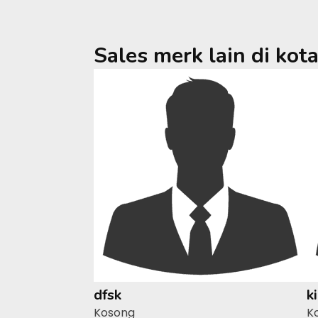
Sales merk lain di kot
dfsk
k
Kosong
K