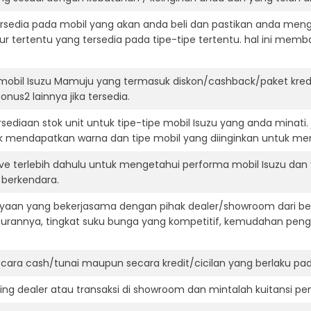
ersedia pada mobil yang akan anda beli dan pastikan anda mengert
ur tertentu yang tersedia pada tipe-tipe tertentu. hal ini m
mobil Isuzu Mamuju yang termasuk diskon/cashback/paket kred
onus2 lainnya jika tersedia.
ediaan stok unit untuk tipe-tipe mobil Isuzu yang anda minati
k mendapatkan warna dan tipe mobil yang diinginkan untuk me
ive terlebih dahulu untuk mengetahui performa mobil Isuzu dan
t berkendara.
aan yang bekerjasama dengan pihak dealer/showroom dari besa
surannya, tingkat suku bunga yang kompetitif, kemudahan penga
ara cash/tunai maupun secara kredit/cicilan yang berlaku pada
ning dealer atau transaksi di showroom dan mintalah kuitansi p