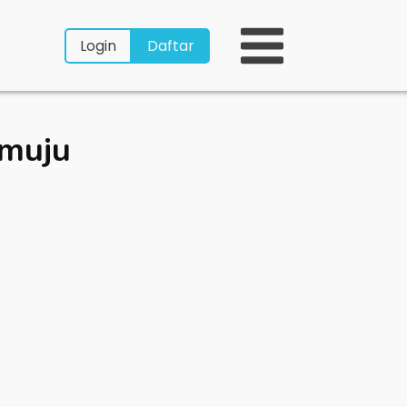
Login
Daftar
amuju