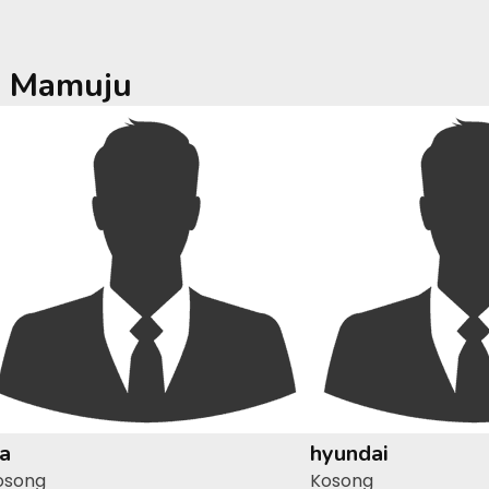
a
Mamuju
ia
hyundai
osong
Kosong