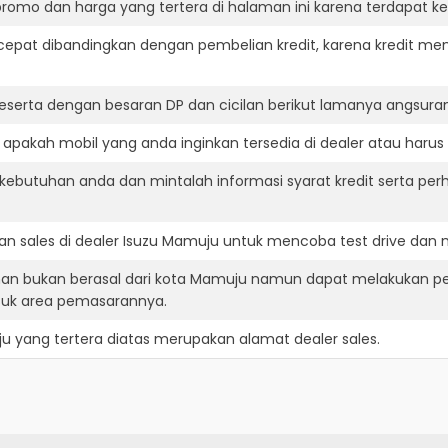
romo dan harga yang tertera di halaman ini karena terdapat 
cepat dibandingkan dengan pembelian kredit, karena kredit mem
eserta dengan besaran DP dan cicilan berikut lamanya angsuran
pakah mobil yang anda inginkan tersedia di dealer atau harus 
ebutuhan anda dan mintalah informasi syarat kredit serta perh
n sales di dealer Isuzu Mamuju untuk mencoba test drive dan
nan bukan berasal dari kota Mamuju namun dapat melakukan pe
suk area pemasarannya.
ju
yang tertera diatas merupakan alamat dealer sales.