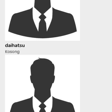
daihatsu
Kosong