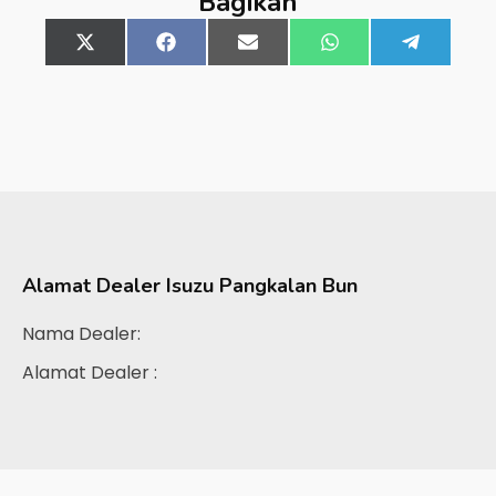
Bagikan
Share
X
Share
Facebook
Share
Email
Share
WhatsApp
Share
Telegra
on
(Twitter)
on
on
on
on
Alamat Dealer
Isuzu Pangkalan Bun
Nama Dealer:
Alamat Dealer :