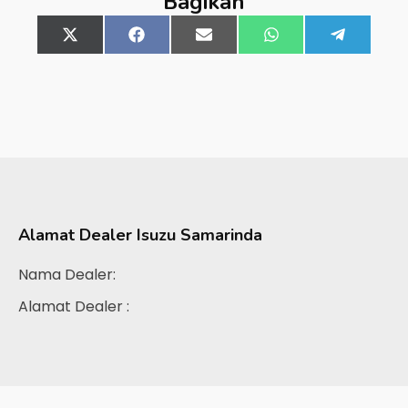
Bagikan
Share
X
Share
Facebook
Share
Email
Share
WhatsApp
Share
Telegra
on
(Twitter)
on
on
on
on
Alamat Dealer
Isuzu Samarinda
Nama Dealer:
Alamat Dealer :