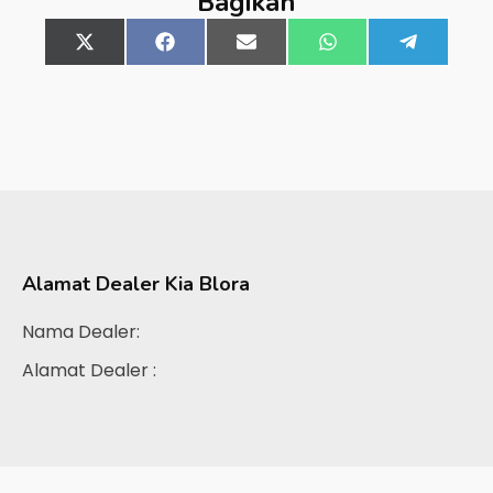
Bagikan
Share
X
Share
Facebook
Share
Email
Share
WhatsApp
Share
Telegra
on
(Twitter)
on
on
on
on
Alamat Dealer
Kia Blora
Nama Dealer:
Alamat Dealer :