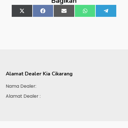
Bagikan
Share
X
Share
Facebook
Share
Email
Share
WhatsApp
Share
Telegra
on
(Twitter)
on
on
on
on
Alamat Dealer
Kia Cikarang
Nama Dealer:
Alamat Dealer :