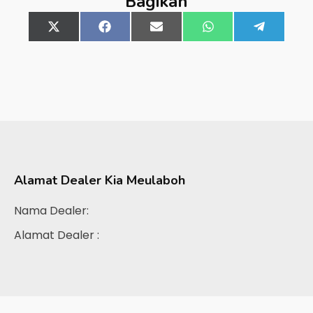
Bagikan
Share
X
Share
Facebook
Share
Email
Share
WhatsApp
Share
Telegra
on
(Twitter)
on
on
on
on
Alamat Dealer
Kia Meulaboh
Nama Dealer:
Alamat Dealer :