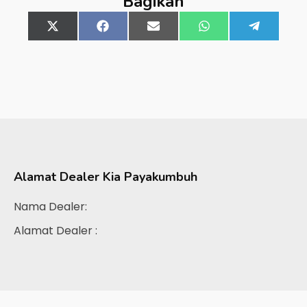
Bagikan
Share
X
Share
Facebook
Share
Email
Share
WhatsApp
Share
Telegra
on
(Twitter)
on
on
on
on
Alamat Dealer
Kia Payakumbuh
Nama Dealer:
Alamat Dealer :