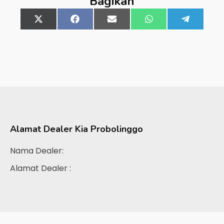
Bagikan
Share
X
Share
Facebook
Share
Email
Share
WhatsApp
Share
Telegra
on
(Twitter)
on
on
on
on
Alamat Dealer
Kia Probolinggo
Nama Dealer:
Alamat Dealer :