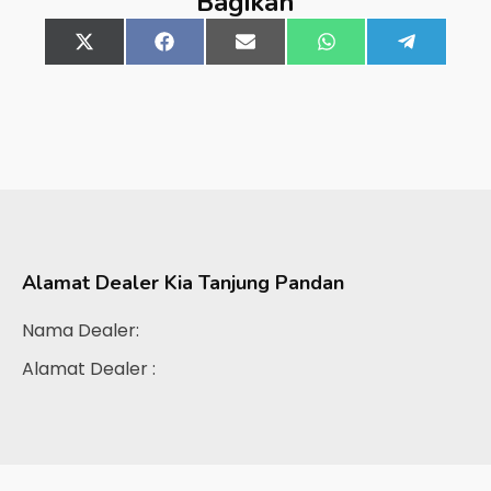
Bagikan
Share
X
Share
Facebook
Share
Email
Share
WhatsApp
Share
Telegra
on
(Twitter)
on
on
on
on
Alamat Dealer
Kia Tanjung Pandan
Nama Dealer:
Alamat Dealer :