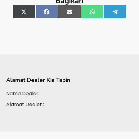
Bagikan
Share
X
Share
Facebook
Share
Email
Share
WhatsApp
Share
Telegra
on
(Twitter)
on
on
on
on
Alamat Dealer
Kia Tapin
Nama Dealer:
Alamat Dealer :