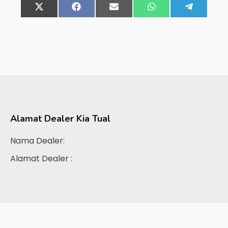
Share
X
Share
Facebook
Share
Email
Share
WhatsApp
Share
Telegra
on
(Twitter)
on
on
on
on
Alamat Dealer
Kia Tual
Nama Dealer:
Alamat Dealer :