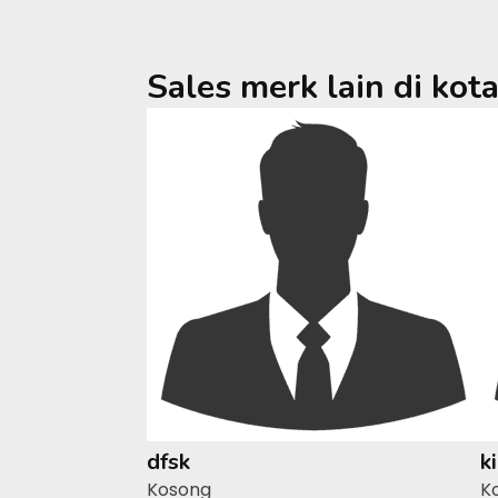
Sales merk lain di kot
dfsk
k
Kosong
K