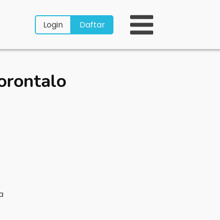
Login
Daftar
orontalo
ya