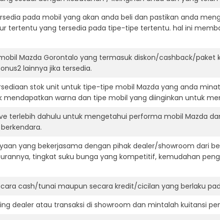
ersedia pada mobil yang akan anda beli dan pastikan anda mengert
ur tertentu yang tersedia pada tipe-tipe tertentu. hal ini m
mobil Mazda Gorontalo yang termasuk diskon/cashback/paket k
onus2 lainnya jika tersedia.
ediaan stok unit untuk tipe-tipe mobil Mazda yang anda minat
k mendapatkan warna dan tipe mobil yang diinginkan untuk me
ive terlebih dahulu untuk mengetahui performa mobil Mazda da
t berkendara.
aan yang bekerjasama dengan pihak dealer/showroom dari besa
surannya, tingkat suku bunga yang kompetitif, kemudahan penga
ara cash/tunai maupun secara kredit/cicilan yang berlaku pada
ning dealer atau transaksi di showroom dan mintalah kuitansi p