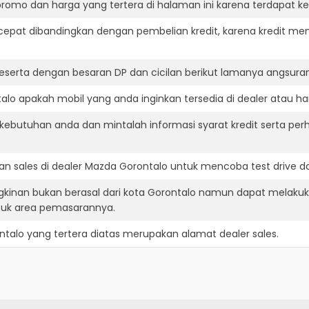
romo dan harga yang tertera di halaman ini karena terdapat 
cepat dibandingkan dengan pembelian kredit, karena kredit mem
eserta dengan besaran DP dan cicilan berikut lamanya angsuran
o apakah mobil yang anda inginkan tersedia di dealer atau har
ebutuhan anda dan mintalah informasi syarat kredit serta per
n sales di dealer Mazda Gorontalo untuk mencoba test drive 
kinan bukan berasal dari kota Gorontalo namun dapat melakuka
suk area pemasarannya.
ntalo
yang tertera diatas merupakan alamat dealer sales.