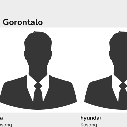
a
Gorontalo
ia
hyundai
osong
Kosong