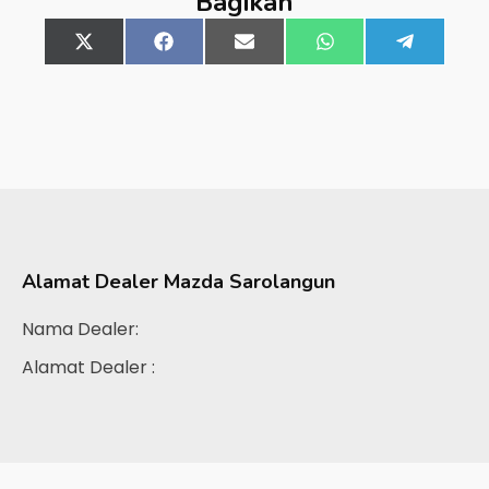
Bagikan
Share
X
Share
Facebook
Share
Email
Share
WhatsApp
Share
Telegra
on
(Twitter)
on
on
on
on
Alamat Dealer
Mazda Sarolangun
Nama Dealer:
Alamat Dealer :