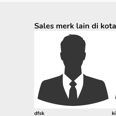
Sales merk lain di kot
dfsk
k