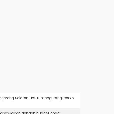
gerang Selatan
untuk mengurangi resiko
 disesuaikan dengan budget anda.