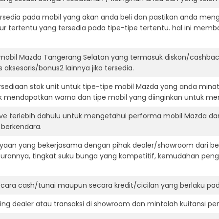
ersedia pada mobil yang akan anda beli dan pastikan anda mengert
ur tertentu yang tersedia pada tipe-tipe tertentu. hal ini m
 mobil Mazda Tangerang Selatan yang termasuk diskon/cashbac
 aksesoris/bonus2 lainnya jika tersedia.
ediaan stok unit untuk tipe-tipe mobil Mazda yang anda minat
k mendapatkan warna dan tipe mobil yang diinginkan untuk me
ive terlebih dahulu untuk mengetahui performa mobil Mazda da
t berkendara.
aan yang bekerjasama dengan pihak dealer/showroom dari besa
surannya, tingkat suku bunga yang kompetitif, kemudahan penga
ara cash/tunai maupun secara kredit/cicilan yang berlaku pada
ning dealer atau transaksi di showroom dan mintalah kuitansi p