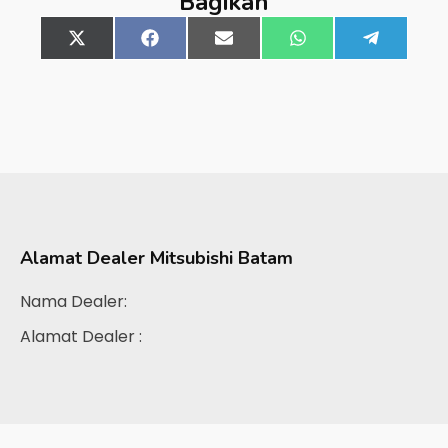
Bagikan
Share
X
Share
Facebook
Share
Email
Share
WhatsApp
Share
Telegra
on
(Twitter)
on
on
on
on
Alamat Dealer
Mitsubishi Batam
Nama Dealer:
Alamat Dealer :