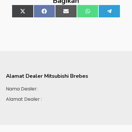
Bagikan
Share
X
Share
Facebook
Share
Email
Share
WhatsApp
Share
Telegra
on
(Twitter)
on
on
on
on
Alamat Dealer
Mitsubishi Brebes
Nama Dealer:
Alamat Dealer :