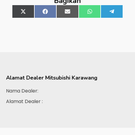
Bagikan
Share
X
Share
Facebook
Share
Email
Share
WhatsApp
Share
Telegra
on
(Twitter)
on
on
on
on
Alamat Dealer
Mitsubishi Karawang
Nama Dealer:
Alamat Dealer :