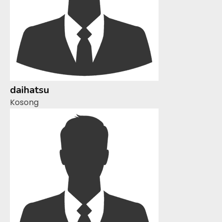
daihatsu
Kosong