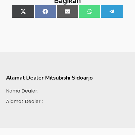
Bagikan
Share
X
Share
Facebook
Share
Email
Share
WhatsApp
Share
Telegra
on
(Twitter)
on
on
on
on
Alamat Dealer
Mitsubishi Sidoarjo
Nama Dealer:
Alamat Dealer :