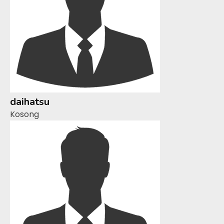
daihatsu
Kosong