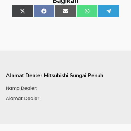
Bagikan
Share
X
Share
Facebook
Share
Email
Share
WhatsApp
Share
Telegra
on
(Twitter)
on
on
on
on
Alamat Dealer
Mitsubishi Sungai Penuh
Nama Dealer:
Alamat Dealer :