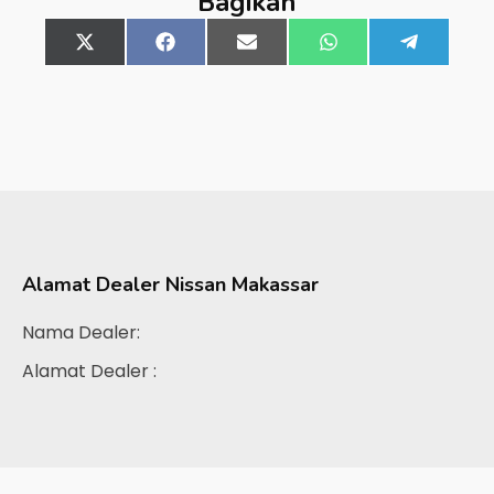
Bagikan
Share
X
Share
Facebook
Share
Email
Share
WhatsApp
Share
Telegra
on
(Twitter)
on
on
on
on
Alamat Dealer
Nissan Makassar
Nama Dealer:
Alamat Dealer :