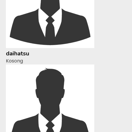
daihatsu
Kosong