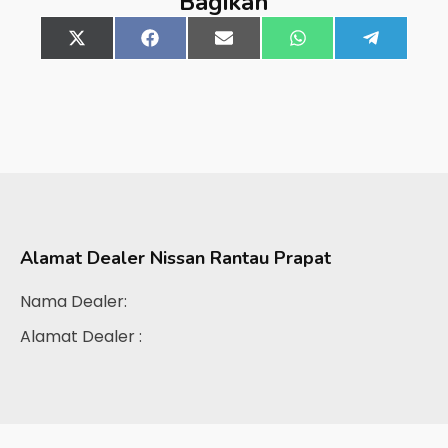
Bagikan
Share
X
Share
Facebook
Share
Email
Share
WhatsApp
Share
Telegra
on
(Twitter)
on
on
on
on
Alamat Dealer
Nissan Rantau Prapat
Nama Dealer:
Alamat Dealer :