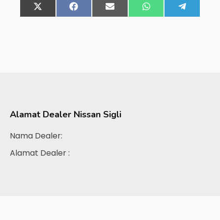
Share
X
Share
Facebook
Share
Email
Share
WhatsApp
Share
Telegra
on
(Twitter)
on
on
on
on
Alamat Dealer
Nissan Sigli
Nama Dealer:
Alamat Dealer :