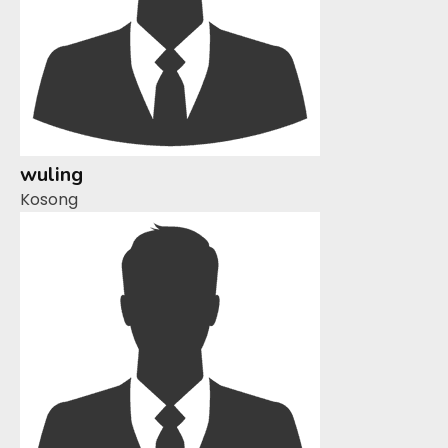
wuling
Kosong