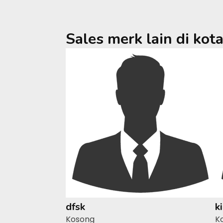
Sales merk lain di kot
dfsk
k
Kosong
K