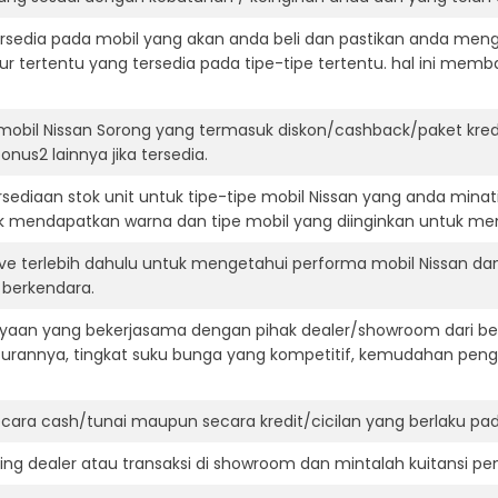
ersedia pada mobil yang akan anda beli dan pastikan anda mengert
ur tertentu yang tersedia pada tipe-tipe tertentu. hal ini m
mobil Nissan Sorong yang termasuk diskon/cashback/paket kre
onus2 lainnya jika tersedia.
ediaan stok unit untuk tipe-tipe mobil Nissan yang anda minat
k mendapatkan warna dan tipe mobil yang diinginkan untuk me
ive terlebih dahulu untuk mengetahui performa mobil Nissan d
t berkendara.
aan yang bekerjasama dengan pihak dealer/showroom dari besa
surannya, tingkat suku bunga yang kompetitif, kemudahan penga
ara cash/tunai maupun secara kredit/cicilan yang berlaku pada
ning dealer atau transaksi di showroom dan mintalah kuitansi p