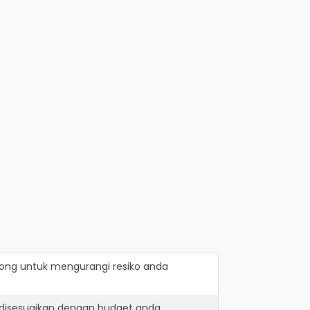
rong
untuk mengurangi resiko anda
 disesuaikan dengan budget anda.