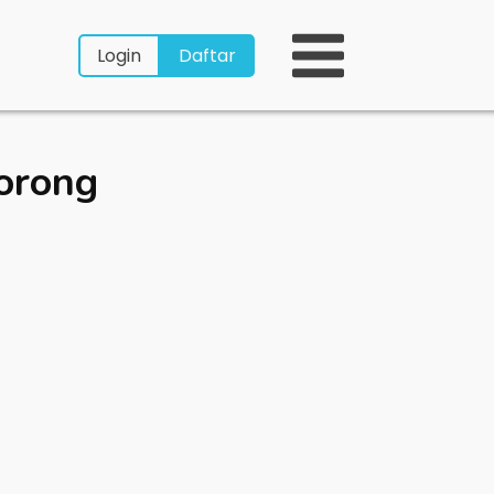
Login
Daftar
orong