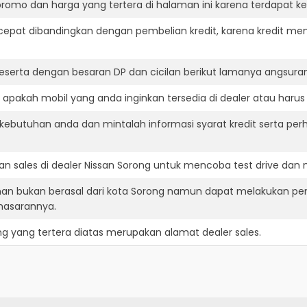
romo dan harga yang tertera di halaman ini karena terdapat 
cepat dibandingkan dengan pembelian kredit, karena kredit mem
eserta dengan besaran DP dan cicilan berikut lamanya angsuran
apakah mobil yang anda inginkan tersedia di dealer atau harus 
ebutuhan anda dan mintalah informasi syarat kredit serta perh
n sales di dealer Nissan Sorong untuk mencoba test drive da
nan bukan berasal dari kota Sorong namun dapat melakukan pe
masarannya.
ng
yang tertera diatas merupakan alamat dealer sales.