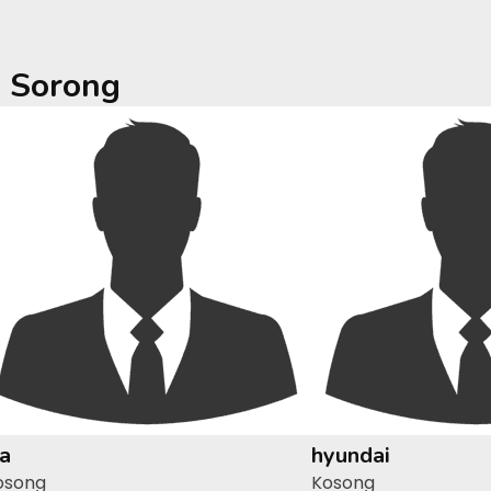
a
Sorong
ia
hyundai
osong
Kosong