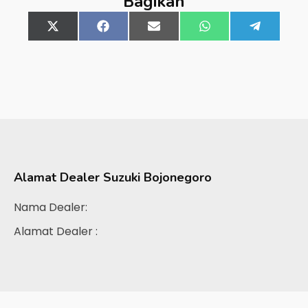
Bagikan
Share
X
Share
Facebook
Share
Email
Share
WhatsApp
Share
Telegra
on
(Twitter)
on
on
on
on
Alamat Dealer
Suzuki Bojonegoro
Nama Dealer:
Alamat Dealer :